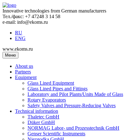
Innovative technologies from German manufacturers
Тел./факс: +7 47248 3 14 58
e-mail: info@ekoms.ru
RU
ENG
www.ekoms.ru
Меню
About us
Partners
Equipment
Glass Lined Equipment
Glass Lined Pipes and Fittings
Laboratory and Pilot Plants/Units Made of Glass
Rotary Evaporators
Safety Valves and Pressure-Reducing Valves
Technical information
Thaletec GmbH
Düker GmbH
NORMAG Labor- und Prozesstechnik GmbH
Genser Scientific Instruments
Niezgodka GmbH